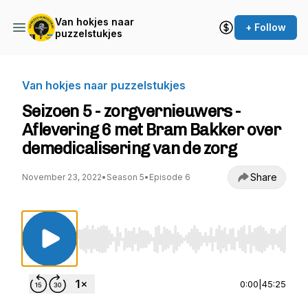
Van hokjes naar
+ Follow
puzzelstukjes
Van hokjes naar puzzelstukjes
Seizoen 5 - zorgvernieuwers -
Aflevering 6 met Bram Bakker over
demedicalisering van de zorg
Share
November 23, 2022
•
Season 5
•
Episode 6
Use Left/Right to seek, Home/End to jump to st
0:00
|
45:25